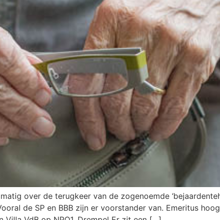
gelmatig over de terugkeer van de zogenoemde ‘bejaarden
Vooral de SP en BBB zijn er voorstander van. Emeritus hoog
in Villa VdB op NPO1. Drempel Er zit een […]