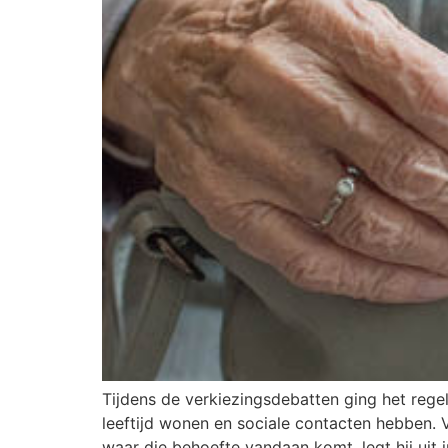
Tijdens de verkiezingsdebatten ging het re
leeftijd wonen en sociale contacten hebben. 
waar die behoefte vandaan komt, legt hij uit 