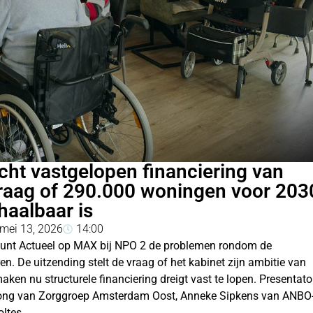
cht vastgelopen financiering van
raag of 290.000 woningen voor 203
haalbaar is
mei 13, 2026
14:00
punt Actueel op MAX bij NPO 2 de problemen rondom de
. De uitzending stelt de vraag of het kabinet zijn ambitie van
n nu structurele financiering dreigt vast te lopen. Presentato
e Jong van Zorggroep Amsterdam Oost, Anneke Sipkens van ANBO
ltes.