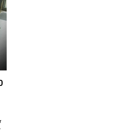
0
r
-